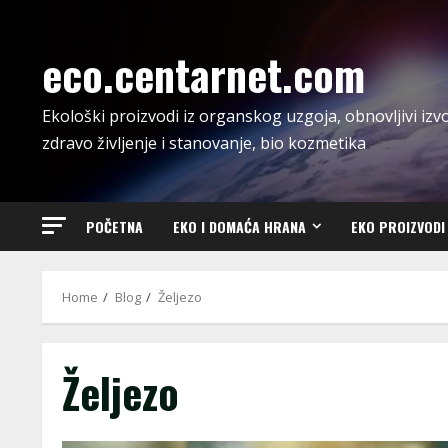
Skip
to
eco.centarnet.com
content
Ekološki proizvodi iz organskog uzgoja, obnovljivi izvo
zdravo življenje i stanovanje, bio kozmetika
POČETNA
EKO I DOMAĆA HRANA
EKO PROIZVODI
Home
Blog
Željezo
Željezo