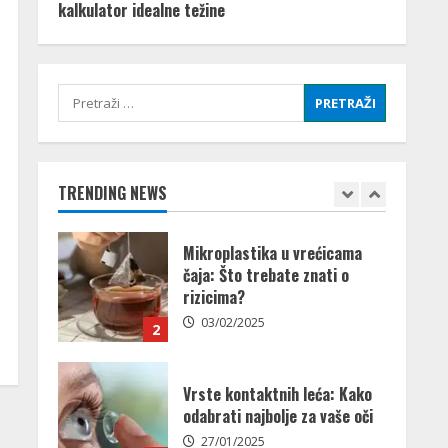
kalkulator idealne težine
plodnih dana, kalkulator
idealne težine
30/12/2019
5
Pretraži:
Najbolje namirnice za zdravlje
mrežnice – što jesti svaki dan
27/01/2026
TRENDING NEWS
1
Mikroplastika u vrećicama
čaja: Što trebate znati o
rizicima?
03/02/2025
2
Vrste kontaktnih leća: Kako
odabrati najbolje za vaše oči
27/01/2025