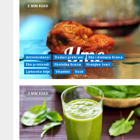
3 MIN READ
Antioksidansi
Dodaci prehrani
Eko i domaća hrana
Eko proizvodi
Ekološka hrana
Hranjive tvari
Ljekovito bilje
Vitamini
Voće
2 MIN READ