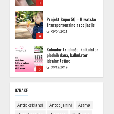
3
Projekt Super5Q – Hrvatske
transpersonalne asocijacije
09/04/2021
4
Kalendar trudnoće, kalkulator
plodnih dana, kalkulator
idealne težine
30/12/2019
5
Najbolje namirnice za zdravlje
OZNAKE
mrežnice – što jesti svaki dan
27/01/2026
1
Antioksidansi
Antocijanini
Astma