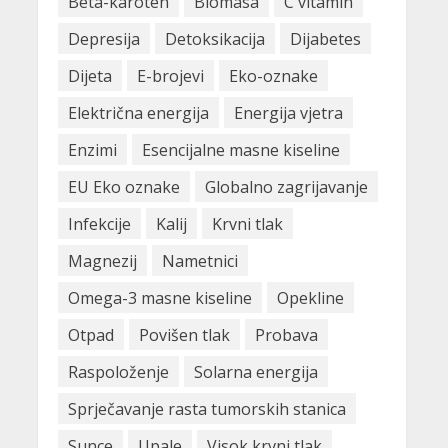
Beta-karoten
Biomasa
C vitamin
Mikroplastika u vrećicama
čaja: Što trebate znati o
Depresija
Detoksikacija
Dijabetes
rizicima?
Dijeta
E-brojevi
Eko-oznake
03/02/2025
2
Električna energija
Energija vjetra
Vrste kontaktnih leća: Kako
Enzimi
Esencijalne masne kiseline
odabrati najbolje za vaše oči
EU Eko oznake
Globalno zagrijavanje
27/01/2025
3
Infekcije
Kalij
Krvni tlak
Magnezij
Nametnici
Projekt Super5Q – Hrvatske
Omega-3 masne kiseline
Opekline
transpersonalne asocijacije
09/04/2021
Otpad
Povišen tlak
Probava
4
Raspoloženje
Solarna energija
Kalendar trudnoće, kalkulator
Sprječavanje rasta tumorskih stanica
plodnih dana, kalkulator
idealne težine
Sunce
Upale
Visok krvni tlak