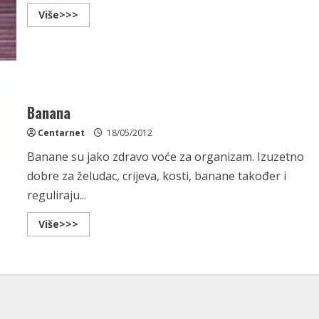
Read
Više>>>
more
about
Što
zapravo
znamo
o
špinatu
Banana
Centarnet
18/05/2012
Banane su jako zdravo voće za organizam. Izuzetno
dobre za želudac, crijeva, kosti, banane također i
reguliraju...
Read
Više>>>
more
about
Banana