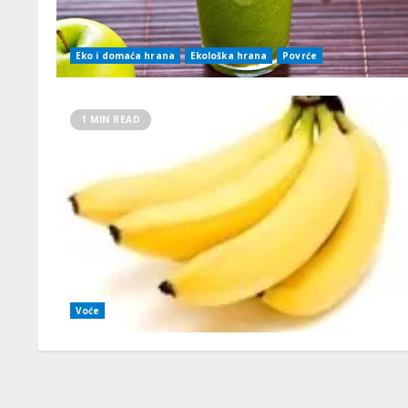
Eko i domaća hrana
Ekološka hrana
Povrće
1 MIN READ
Voće