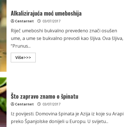
Alkalizirajuća moć umeboshija
Centarnet
03/07/2017
Riječ umeboshi bukvalno prevedeno znači osušen
ume, a ume se bukvalno prevodi kao šljiva. Ova šljiva,
“Prunus...
Read
Više>>>
more
about
Alkalizirajuća
moć
umeboshija
Što zapravo znamo o špinatu
Centarnet
03/07/2017
Iz povijesti. Domovina špinata je Azija iz koje su Arapi
preko Španjolske donijeli u Europu. U svijetu...