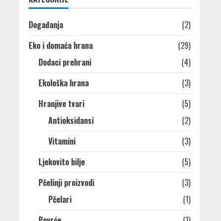
Događanja
(2)
Eko i domaća hrana
(29)
Dodaci prehrani
(4)
Ekološka hrana
(3)
Hranjive tvari
(5)
Antioksidansi
(2)
Vitamini
(3)
Ljekovito bilje
(5)
Pčelinji proizvodi
(3)
Pčelari
(1)
Povrće
(1)