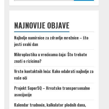
Mikroplastika u vrećicama
čaja: Što trebate znati o
NAJNOVIJE OBJAVE
rizicima?
03/02/2025
2
Najbolje namirnice za zdravlje mrežnice – što
jesti svaki dan
Vrste kontaktnih leća: Kako
odabrati najbolje za vaše oči
Mikroplastika u vrećicama čaja: Što trebate
27/01/2025
znati o rizicima?
3
Vrste kontaktnih leća: Kako odabrati najbolje za
vaše oči
Projekt Super5Q – Hrvatske
transpersonalne asocijacije
Projekt Super5Q – Hrvatske transpersonalne
09/04/2021
asocijacije
4
Kalendar trudnoće, kalkulator plodnih dana,
Kalendar trudnoće, kalkulator