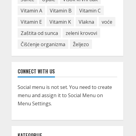
30/12/2019
5
Vitamin A
Vitamin B
Vitamin C
Vitamin E
Vitamin K
Vlakna
voće
Zaštita od sunca
zeleni krovovi
Čišćenje organizma
Željezo
CONNECT WITH US
Social menu is not set. You need to create
menu and assign it to Social Menu on
Menu Settings.
KATEGORIJE