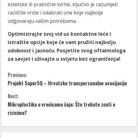
estetske ili praktične svrhe, ključno je razumjeti
različite vrste i odabrati one koje najbolje
odgovaraju vašim potrebama.
Optimizirajte svoj vid uz kontaktne leće i
istražite opcije koje će vam pružiti najbolju
udobnost i jasnoću. Posjetite svog oftalmologa
za savjet i uživajte u svijetu bez ograničenja!
C
Previous:
Projekt Super5Q – Hrvatske transpersonalne asocijacije
o
Next:
n
Mikroplastika u vrećicama čaja: Što trebate znati o
t
rizicima?
i