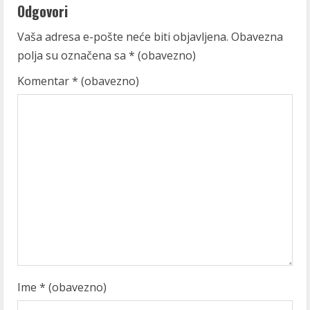
n
Odgovori
u
Vaša adresa e-pošte neće biti objavljena.
Obavezna
polja su označena sa
* (obavezno)
e
Komentar
* (obavezno)
R
e
a
d
i
n
g
Ime
* (obavezno)