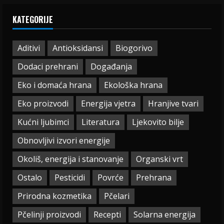
KATEGORIJE
Aditivi
Antioksidansi
Biogorivo
Dodaci prehrani
Događanja
Eko i domaća hrana
Ekološka hrana
Eko proizvodi
Energija vjetra
Hranjive tvari
Kućni ljubimci
Literatura
Ljekovito bilje
Obnovljivi izvori energije
Okoliš, energija i stanovanje
Organski vrt
Ostalo
Pesticidi
Povrće
Prehrana
Prirodna kozmetika
Pčelari
Pčelinji proizvodi
Recepti
Solarna energija