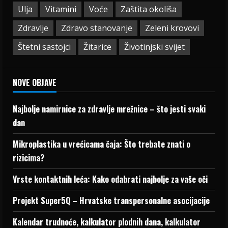
Ulja
Vitamini
Voće
Zaštita okoliša
Zdravlje
Zdravo stanovanje
Zeleni krovovi
Štetni sastojci
Žitarice
Životinjski svijet
NOVE OBJAVE
Najbolje namirnice za zdravlje mrežnice – što jesti svaki
dan
Mikroplastika u vrećicama čaja: Što trebate znati o
rizicima?
Vrste kontaktnih leća: Kako odabrati najbolje za vaše oči
Projekt Super5Q – Hrvatske transpersonalne asocijacije
Kalendar trudnoće, kalkulator plodnih dana, kalkulator