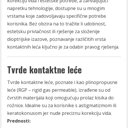
korekciju vida i estetske potrebe, a zahvaljujući
napretku tehnologije, dostupne su u mnogim
vrstama koje zadovoljavaju specifične potrebe
korisnika. Bez obzira na to tražite li udobnost,
estetsku privlačnost ili rješenje za složenije
dioptrijske izazove, poznavanje različitih vrsta
kontaktnih leća ključno je za odabir pravog rješenja.
Tvrde kontaktne leće
Tvrde kontaktne leće, poznate i kao plinopropusne
leće (RGP – rigid gas permeable), izrađene su od
čvrstih materijala koji omogućuju prolaz kisika do
rožnice. Idealne su za korisnike s astigmatizmom ili
keratokonusom jer nude preciznu korekciju vida.
Prednosti: