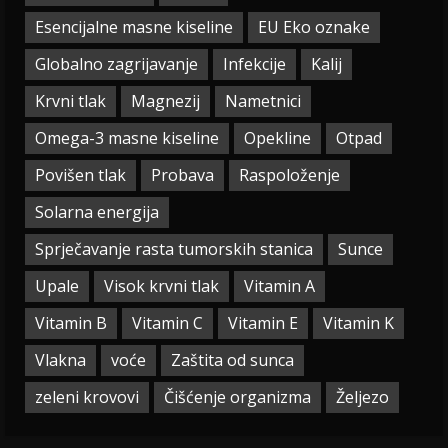
Esencijalne masne kiseline
EU Eko oznake
Globalno zagrijavanje
Infekcije
Kalij
Krvni tlak
Magnezij
Nametnici
Omega-3 masne kiseline
Opekline
Otpad
Povišen tlak
Probava
Raspoloženje
Solarna energija
Sprječavanje rasta tumorskih stanica
Sunce
Upale
Visok krvni tlak
Vitamin A
Vitamin B
Vitamin C
Vitamin E
Vitamin K
Vlakna
voće
Zaštita od sunca
zeleni krovovi
Čišćenje organizma
Željezo