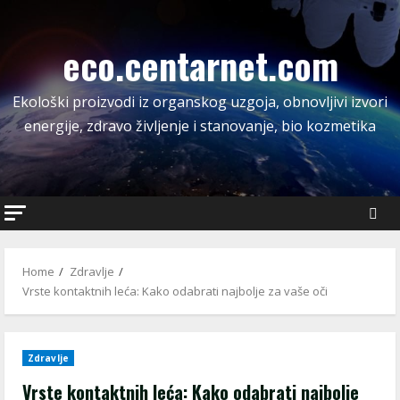
Skip
to
eco.centarnet.com
content
Ekološki proizvodi iz organskog uzgoja, obnovljivi izvori
energije, zdravo življenje i stanovanje, bio kozmetika
Home
Zdravlje
Vrste kontaktnih leća: Kako odabrati najbolje za vaše oči
Zdravlje
Vrste kontaktnih leća: Kako odabrati najbolje