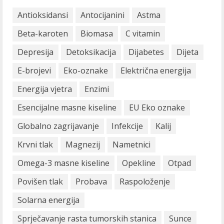
Antioksidansi
Antocijanini
Astma
Beta-karoten
Biomasa
C vitamin
Depresija
Detoksikacija
Dijabetes
Dijeta
E-brojevi
Eko-oznake
Električna energija
Energija vjetra
Enzimi
Esencijalne masne kiseline
EU Eko oznake
Globalno zagrijavanje
Infekcije
Kalij
Krvni tlak
Magnezij
Nametnici
Omega-3 masne kiseline
Opekline
Otpad
Povišen tlak
Probava
Raspoloženje
Solarna energija
Sprječavanje rasta tumorskih stanica
Sunce