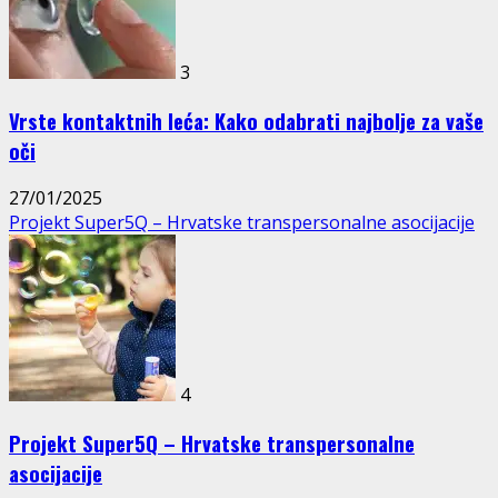
3
Vrste kontaktnih leća: Kako odabrati najbolje za vaše
oči
27/01/2025
Projekt Super5Q – Hrvatske transpersonalne asocijacije
4
Projekt Super5Q – Hrvatske transpersonalne
asocijacije