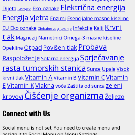
Električna energija
Dijeta
Eko-oznake
E-brojevi
Energija vjetra
Enzimi
Esencijalne masne kiseline
Krvni
EU Eko oznake
Infekcije
Kalij
Globalno zagrijavanje
tlak
Magnezij
Nametnici
Omega-3 masne kiseline
Probava
Otpad
Povišen tlak
Opekline
Sprječavanje
Raspoloženje
Solarna energija
rasta tumorskih stanica
Sunce
Upale
Visok
Vitamin A
Vitamin C
Vitamin
krvni tlak
Vitamin B
E
Vitamin K
Vlakna
zeleni
voće
Zaštita od sunca
Čišćenje organizma
krovovi
Željezo
Connect with Us
Social menu is not set. You need to create menu and
assign it to Social Menu on Menu Settings.