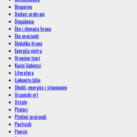
Biogorivo
Dodaci prehrani
Događanja
Eko i domaća hrana
Eko proizvodi
Ekološka hrana
Energija vjetra
Hranjive tvari
Kućni ljubimci
Literatura
Ljekovito bilje
Okoliš, energija i stanovanje
Organski vrt
Ostalo
Pčelari
Pčelinji proizvodi
Pesticidi
Povrće