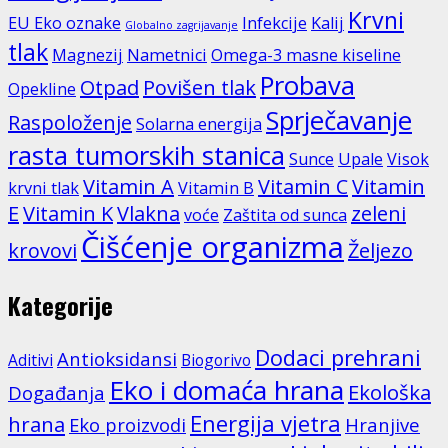
Krvni
EU Eko oznake
Infekcije
Kalij
Globalno zagrijavanje
tlak
Magnezij
Nametnici
Omega-3 masne kiseline
Probava
Otpad
Povišen tlak
Opekline
Sprječavanje
Raspoloženje
Solarna energija
rasta tumorskih stanica
Sunce
Upale
Visok
Vitamin A
Vitamin C
Vitamin
krvni tlak
Vitamin B
E
Vitamin K
Vlakna
zeleni
voće
Zaštita od sunca
Čišćenje organizma
krovovi
Željezo
Kategorije
Dodaci prehrani
Antioksidansi
Aditivi
Biogorivo
Eko i domaća hrana
Ekološka
Događanja
Energija vjetra
hrana
Eko proizvodi
Hranjive