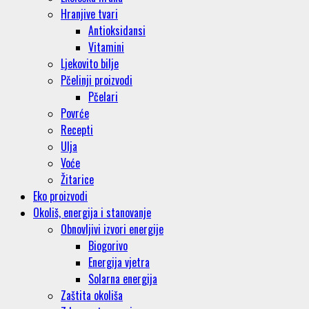
Hranjive tvari
Antioksidansi
Vitamini
Ljekovito bilje
Pčelinji proizvodi
Pčelari
Povrće
Recepti
Ulja
Voće
Žitarice
Eko proizvodi
Okoliš, energija i stanovanje
Obnovljivi izvori energije
Biogorivo
Energija vjetra
Solarna energija
Zaštita okoliša