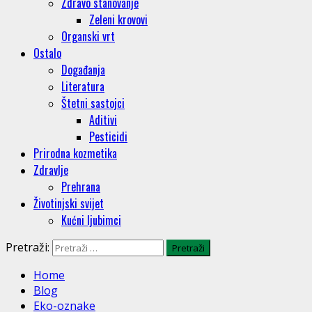
Zdravo stanovanje
Zeleni krovovi
Organski vrt
Ostalo
Događanja
Literatura
Štetni sastojci
Aditivi
Pesticidi
Prirodna kozmetika
Zdravlje
Prehrana
Životinjski svijet
Kućni ljubimci
Pretraži:
Home
Blog
Eko-oznake