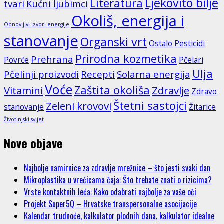
Ljekovito bilje
Literatura
tvari
Kućni ljubimci
Okoliš, energija i
Obnovljivi izvori energije
stanovanje
Organski vrt
Ostalo
Pesticidi
Prirodna kozmetika
Prehrana
Povrće
Pčelari
Ulja
Pčelinji proizvodi
Recepti
Solarna energija
Voće
Zaštita okoliša
Vitamini
Zdravlje
Zdravo
Štetni sastojci
Zeleni krovovi
stanovanje
Žitarice
Životinjski svijet
Nove objave
Najbolje namirnice za zdravlje mrežnice – što jesti svaki dan
Mikroplastika u vrećicama čaja: Što trebate znati o rizicima?
Vrste kontaktnih leća: Kako odabrati najbolje za vaše oči
Projekt Super5Q – Hrvatske transpersonalne asocijacije
Kalendar trudnoće, kalkulator plodnih dana, kalkulator idealne