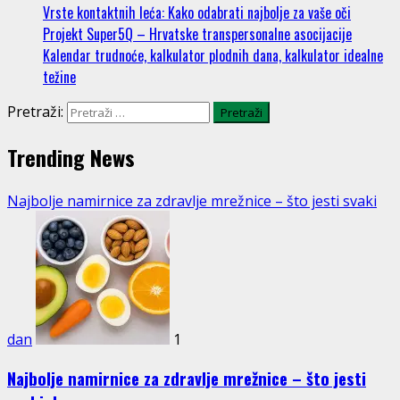
Vrste kontaktnih leća: Kako odabrati najbolje za vaše oči
Projekt Super5Q – Hrvatske transpersonalne asocijacije
Kalendar trudnoće, kalkulator plodnih dana, kalkulator idealne
težine
Pretraži:
Trending News
Najbolje namirnice za zdravlje mrežnice – što jesti svaki
dan
1
Najbolje namirnice za zdravlje mrežnice – što jesti