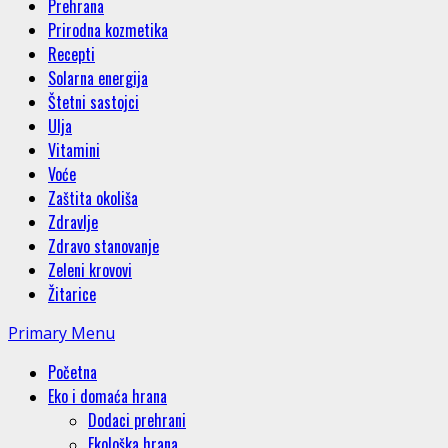
Prehrana
Prirodna kozmetika
Recepti
Solarna energija
Štetni sastojci
Ulja
Vitamini
Voće
Zaštita okoliša
Zdravlje
Zdravo stanovanje
Zeleni krovovi
Žitarice
Primary Menu
Početna
Eko i domaća hrana
Dodaci prehrani
Ekološka hrana