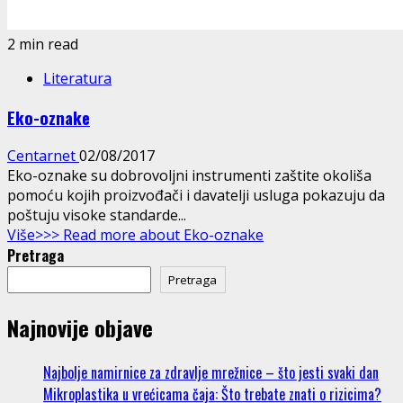
2 min read
Literatura
Eko-oznake
Centarnet
02/08/2017
Eko-oznake su dobrovoljni instrumenti zaštite okoliša
pomoću kojih proizvođači i davatelji usluga pokazuju da
poštuju visoke standarde...
Više>>>
Read more about Eko-oznake
Pretraga
Pretraga
Najnovije objave
Najbolje namirnice za zdravlje mrežnice – što jesti svaki dan
Mikroplastika u vrećicama čaja: Što trebate znati o rizicima?