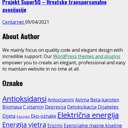
Projekt Super5Q – Hrvatske transpersonalne
asocijacije
Centarnet
09/04/2021
About Author
We mainly focus on quality code and elegant design with
incredible support. Our
WordPress themes and plugins
empower you to create an elegant, professional and easy
to maintain website in no time at all.
Oznake
Antioksidansi
Antocijanini
Astma
Beta-karoten
Biomasa
C vitamin
Depresija
Detoksikacija
Dijabetes
Električna energija
Dijeta
Eko-oznake
E-brojevi
Energija vjetra
Enzimi
Esencijalne masne kiseline