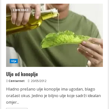
Ulje
avokada
2 MIN READ
Ulja
Ulje od konoplje
Centarnet
20/05/2012
Hladno prešano ulje konoplje ima ugodan, blago
orašast okus. Jedino je biljno ulje koje sadrži idealan
omjer...