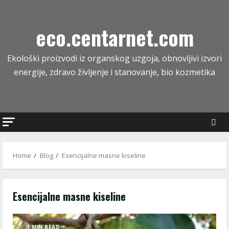
Skip
to
eco.centarnet.com
content
Ekološki proizvodi iz organskog uzgoja, obnovljivi izvori
energije, zdravo življenje i stanovanje, bio kozmetika
Home
Blog
Esencijalne masne kiseline
Esencijalne masne kiseline
1 MIN READ