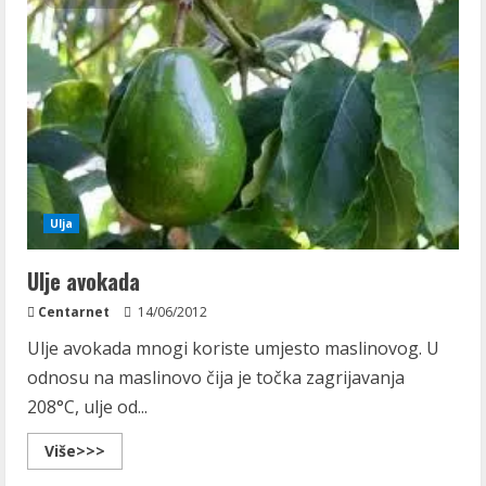
Ulja
Ulje avokada
Centarnet
14/06/2012
Ulje avokada mnogi koriste umjesto maslinovog. U
odnosu na maslinovo čija je točka zagrijavanja
208°C, ulje od...
Read
Više>>>
more
about