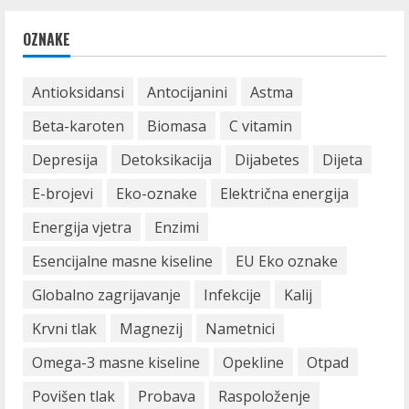
OZNAKE
Antioksidansi
Antocijanini
Astma
Beta-karoten
Biomasa
C vitamin
Depresija
Detoksikacija
Dijabetes
Dijeta
E-brojevi
Eko-oznake
Električna energija
Energija vjetra
Enzimi
Esencijalne masne kiseline
EU Eko oznake
Globalno zagrijavanje
Infekcije
Kalij
Krvni tlak
Magnezij
Nametnici
Omega-3 masne kiseline
Opekline
Otpad
Povišen tlak
Probava
Raspoloženje