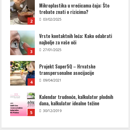
Mikroplastika u vrećicama čaja: Što
trebate znati o rizicima?
03/02/2025
2
Vrste kontaktnih leća: Kako odabrati
najbolje za vaše oči
27/01/2025
3
Projekt Super5Q – Hrvatske
transpersonalne asocijacije
09/04/2021
4
Kalendar trudnoće, kalkulator plodnih
dana, kalkulator idealne težine
30/12/2019
5