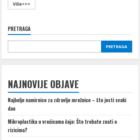
Read
Više>>>
more
about
Ulje
od
konoplje
PRETRAGA
PRETRAGA
NAJNOVIJE OBJAVE
Najbolje namirnice za zdravlje mrežnice – što jesti svaki
dan
Mikroplastika u vrećicama čaja: Što trebate znati o
rizicima?