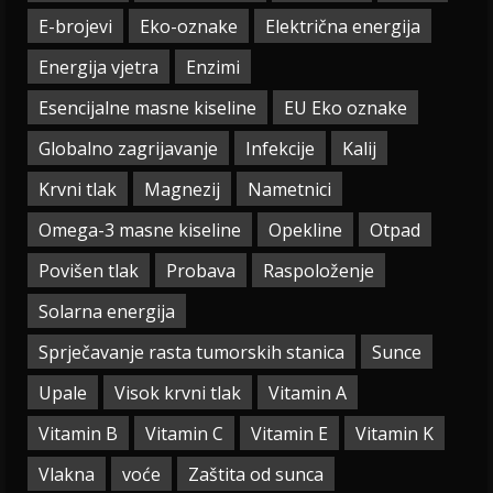
E-brojevi
Eko-oznake
Električna energija
Energija vjetra
Enzimi
Esencijalne masne kiseline
EU Eko oznake
Globalno zagrijavanje
Infekcije
Kalij
Krvni tlak
Magnezij
Nametnici
Omega-3 masne kiseline
Opekline
Otpad
Povišen tlak
Probava
Raspoloženje
Solarna energija
Sprječavanje rasta tumorskih stanica
Sunce
Upale
Visok krvni tlak
Vitamin A
Vitamin B
Vitamin C
Vitamin E
Vitamin K
Vlakna
voće
Zaštita od sunca