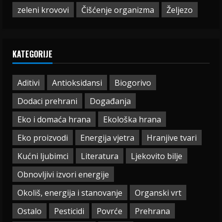
zeleni krovovi
Čišćenje organizma
Željezo
KATEGORIJE
Aditivi
Antioksidansi
Biogorivo
Dodaci prehrani
Događanja
Eko i domaća hrana
Ekološka hrana
Eko proizvodi
Energija vjetra
Hranjive tvari
Kućni ljubimci
Literatura
Ljekovito bilje
Obnovljivi izvori energije
Okoliš, energija i stanovanje
Organski vrt
Ostalo
Pesticidi
Povrće
Prehrana