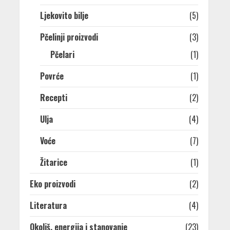
Ljekovito bilje
(5)
Pčelinji proizvodi
(3)
Pčelari
(1)
Povrće
(1)
Recepti
(2)
Ulja
(4)
Voće
(7)
Žitarice
(1)
Eko proizvodi
(2)
Literatura
(4)
Okoliš, energija i stanovanje
(23)