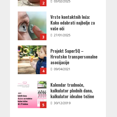
03/02/2025
2
Vrste kontaktnih leća:
Kako odabrati najbolje za
vaše oči
27/01/2025
3
Projekt Super5Q –
Hrvatske transpersonalne
asocijacije
09/04/2021
4
Kalendar trudnoće,
kalkulator plodnih dana,
kalkulator idealne težine
30/12/2019
5