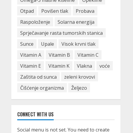
Otpad
Povišen tlak
Probava
Raspoloženje
Solarna energija
Sprječavanje rasta tumorskih stanica
Sunce
Upale
Visok krvni tlak
Vitamin A
Vitamin B
Vitamin C
Vitamin E
Vitamin K
Vlakna
voće
Zaštita od sunca
zeleni krovovi
Čišćenje organizma
Željezo
CONNECT WITH US
Social menu is not set. You need to create