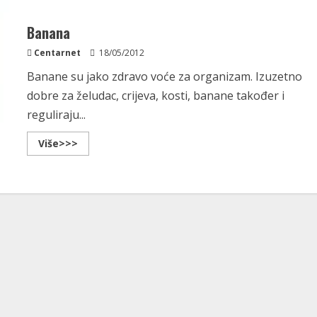
Banana
Centarnet
18/05/2012
Banane su jako zdravo voće za organizam. Izuzetno
dobre za želudac, crijeva, kosti, banane također i
reguliraju...
Read
Više>>>
more
about
Banana