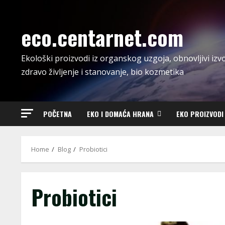
Skip
to
eco.centarnet.com
content
Ekološki proizvodi iz organskog uzgoja, obnovljivi izvo
zdravo življenje i stanovanje, bio kozmetika
POČETNA
EKO I DOMAĆA HRANA
EKO PROIZVODI
Home
Blog
Probiotici
Probiotici