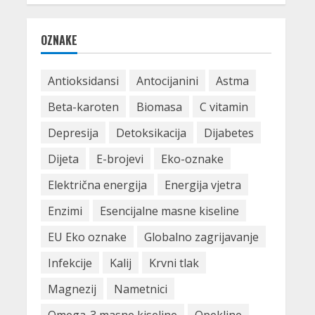
OZNAKE
Antioksidansi
Antocijanini
Astma
Beta-karoten
Biomasa
C vitamin
Depresija
Detoksikacija
Dijabetes
Dijeta
E-brojevi
Eko-oznake
Električna energija
Energija vjetra
Enzimi
Esencijalne masne kiseline
EU Eko oznake
Globalno zagrijavanje
Infekcije
Kalij
Krvni tlak
Magnezij
Nametnici
Omega-3 masne kiseline
Opekline