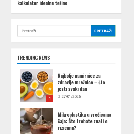
kalkulator idealne težine
Pretraži:
TRENDING NEWS
Najbolje namirnice za
zdravlje mrežnice – što
jesti svaki dan
27/01/2026
1
Mikroplastika u vrećicama
čaja: Što trebate znati o
rizicima?