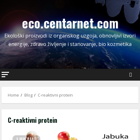
Skip
to
eco.centarnet.com
content
Ekološki proizvodi iz organskog uzgoja, obnovljivi izvori
energije, zdravo življenje i stanovanje, bio kozmetika
Home
Blog
C-reaktivni protein
C-reaktivni protein
5 MIN READ