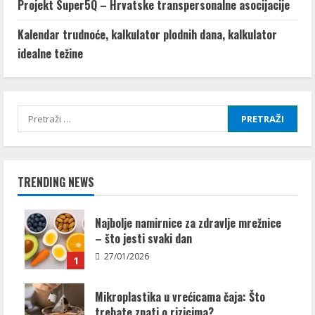
Projekt Super5Q – Hrvatske transpersonalne asocijacije
Kalendar trudnoće, kalkulator plodnih dana, kalkulator
idealne težine
Pretraži:
TRENDING NEWS
Najbolje namirnice za zdravlje mrežnice
– što jesti svaki dan
27/01/2026
1
Mikroplastika u vrećicama čaja: Što
trebate znati o rizicima?