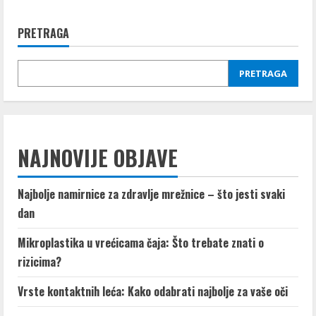
13
razloga
za
PRETRAGA
jabuku
dnevno
PRETRAGA
NAJNOVIJE OBJAVE
Najbolje namirnice za zdravlje mrežnice – što jesti svaki
dan
Mikroplastika u vrećicama čaja: Što trebate znati o
rizicima?
Vrste kontaktnih leća: Kako odabrati najbolje za vaše oči