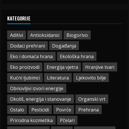
KATEGORIJE
Aditivi
Antioksidansi
Biogorivo
Dodaci prehrani
Događanja
Eko i domaća hrana
Ekološka hrana
Eko proizvodi
Energija vjetra
Hranjive tvari
Kućni ljubimci
Literatura
Ljekovito bilje
Obnovljivi izvori energije
Okoliš, energija i stanovanje
Organski vrt
Ostalo
Pesticidi
Povrće
Prehrana
Prirodna kozmetika
Pčelari