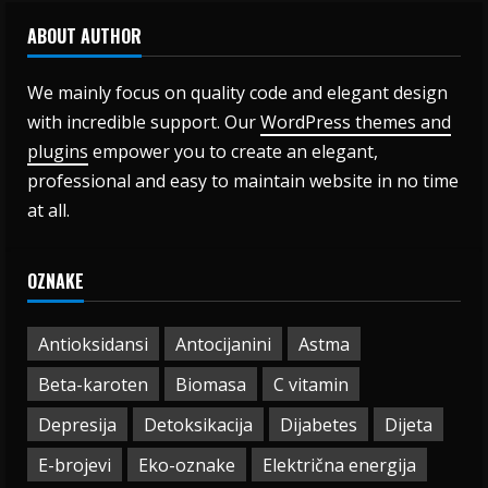
ABOUT AUTHOR
We mainly focus on quality code and elegant design
with incredible support. Our
WordPress themes and
plugins
empower you to create an elegant,
professional and easy to maintain website in no time
at all.
OZNAKE
Antioksidansi
Antocijanini
Astma
Beta-karoten
Biomasa
C vitamin
Depresija
Detoksikacija
Dijabetes
Dijeta
E-brojevi
Eko-oznake
Električna energija