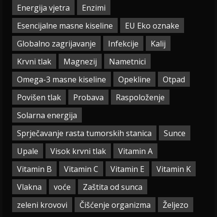
Energija vjetra
Enzimi
Esencijalne masne kiseline
EU Eko oznake
Globalno zagrijavanje
Infekcije
Kalij
Krvni tlak
Magnezij
Nametnici
Omega-3 masne kiseline
Opekline
Otpad
Povišen tlak
Probava
Raspoloženje
Solarna energija
Sprječavanje rasta tumorskih stanica
Sunce
Upale
Visok krvni tlak
Vitamin A
Vitamin B
Vitamin C
Vitamin E
Vitamin K
Vlakna
voće
Zaštita od sunca
zeleni krovovi
Čišćenje organizma
Željezo