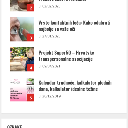
03/02/2025
2
Vrste kontaktnih leća: Kako odabrati
najbolje za vaše oči
27/01/2025
3
Projekt Super5Q – Hrvatske
transpersonalne asocijacije
09/04/2021
4
Kalendar trudnoće, kalkulator plodnih
dana, kalkulator idealne težine
30/12/2019
5
OZNAKE