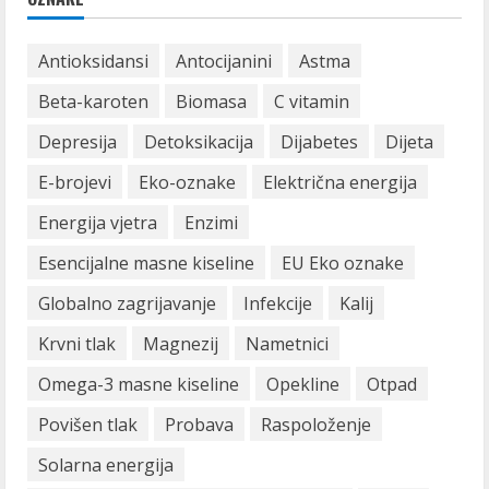
Antioksidansi
Antocijanini
Astma
Beta-karoten
Biomasa
C vitamin
Depresija
Detoksikacija
Dijabetes
Dijeta
E-brojevi
Eko-oznake
Električna energija
Energija vjetra
Enzimi
Esencijalne masne kiseline
EU Eko oznake
Globalno zagrijavanje
Infekcije
Kalij
Krvni tlak
Magnezij
Nametnici
Omega-3 masne kiseline
Opekline
Otpad
Povišen tlak
Probava
Raspoloženje
Solarna energija