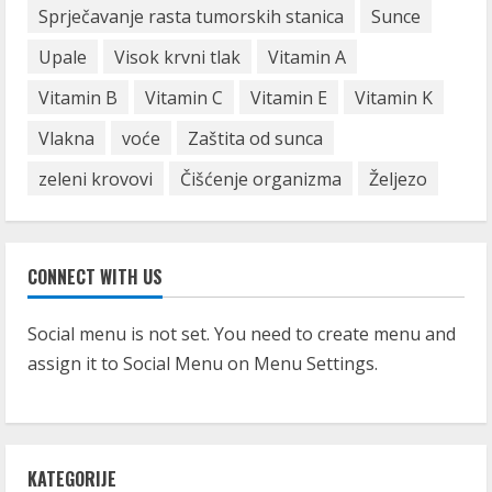
Sprječavanje rasta tumorskih stanica
Sunce
Upale
Visok krvni tlak
Vitamin A
Vitamin B
Vitamin C
Vitamin E
Vitamin K
Vlakna
voće
Zaštita od sunca
zeleni krovovi
Čišćenje organizma
Željezo
CONNECT WITH US
Social menu is not set. You need to create menu and
assign it to Social Menu on Menu Settings.
KATEGORIJE