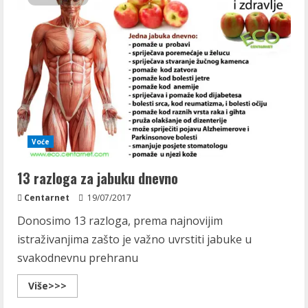
Voće
13 razloga za jabuku dnevno
Centarnet
19/07/2017
Donosimo 13 razloga, prema najnovijim
istraživanjima zašto je važno uvrstiti jabuke u
svakodnevnu prehranu
Read
Više>>>
more
about