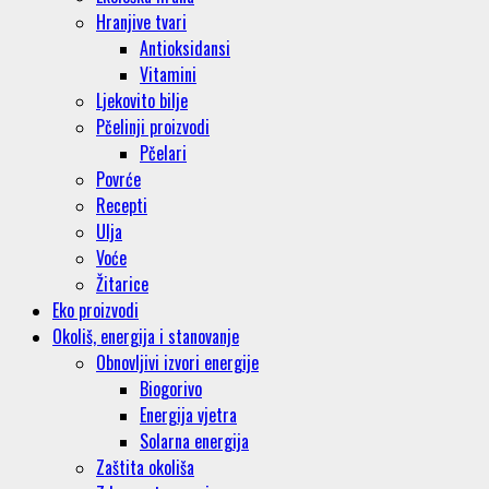
Hranjive tvari
Antioksidansi
Vitamini
Ljekovito bilje
Pčelinji proizvodi
Pčelari
Povrće
Recepti
Ulja
Voće
Žitarice
Eko proizvodi
Okoliš, energija i stanovanje
Obnovljivi izvori energije
Biogorivo
Energija vjetra
Solarna energija
Zaštita okoliša