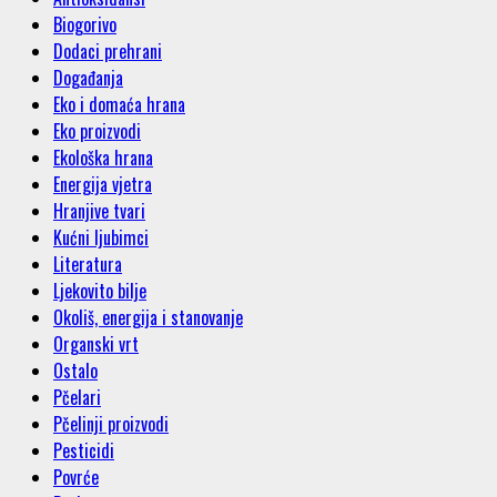
Biogorivo
Dodaci prehrani
Događanja
Eko i domaća hrana
Eko proizvodi
Ekološka hrana
Energija vjetra
Hranjive tvari
Kućni ljubimci
Literatura
Ljekovito bilje
Okoliš, energija i stanovanje
Organski vrt
Ostalo
Pčelari
Pčelinji proizvodi
Pesticidi
Povrće