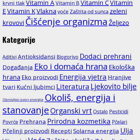
Vitamin A
Vitamin C
Vitamin
krvni tlak
Vitamin B
E
Vitamin K
Vlakna
zeleni
voće
Zaštita od sunca
Čišćenje organizma
krovovi
Željezo
Kategorije
Dodaci prehrani
Antioksidansi
Aditivi
Biogorivo
Eko i domaća hrana
Ekološka
Događanja
Energija vjetra
hrana
Eko proizvodi
Hranjive
Ljekovito bilje
Literatura
tvari
Kućni ljubimci
Okoliš, energija i
Obnovljivi izvori energije
stanovanje
Organski vrt
Ostalo
Pesticidi
Prirodna kozmetika
Prehrana
Povrće
Pčelari
Ulja
Pčelinji proizvodi
Recepti
Solarna energija