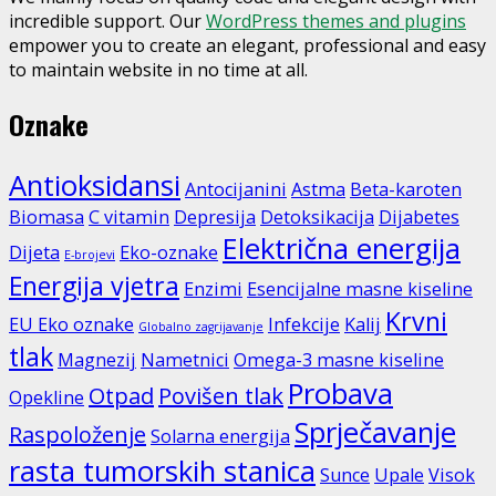
incredible support. Our
WordPress themes and plugins
empower you to create an elegant, professional and easy
to maintain website in no time at all.
Oznake
Antioksidansi
Antocijanini
Astma
Beta-karoten
Biomasa
C vitamin
Depresija
Detoksikacija
Dijabetes
Električna energija
Dijeta
Eko-oznake
E-brojevi
Energija vjetra
Enzimi
Esencijalne masne kiseline
Krvni
EU Eko oznake
Infekcije
Kalij
Globalno zagrijavanje
tlak
Magnezij
Nametnici
Omega-3 masne kiseline
Probava
Otpad
Povišen tlak
Opekline
Sprječavanje
Raspoloženje
Solarna energija
rasta tumorskih stanica
Sunce
Upale
Visok