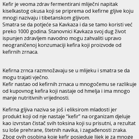
Kefir je veoma zdrav fermentirani mliječni napitak
kiselkastog okusa koji se priprema od kefirne gljive koju
mnogi nazivaju i tibetanskom gljivom.
Smatra se da potjeće sa Kavkaza i da se tamo koristi već
preko 1000 godina. Stanovnici Kavkaza svoj dug život
ispunjen zdravljem navodno mogu zahvaliti upravo
neograničenoj konzumaciji kefira koji proizvode od
kefirnih zrnaca.
Kefirna zrnca razmnožavaju se u mlijeku i smatra se da
mogu trajati vječno.
Kefir nastao od kefirnih zrnaca u mnogočemu se razlikuje
od kupovnog kefira koji nastaje od hmelja i ima mnogo
manje nutritivnih vrijednosti.
Kefirna gljiva naziva se još i eliksirom mladosti jer
produkt koji od nje nastaje “kefir” na organizam djeluje
kao izvrstan čistač svih toksina koji su prisutni, a rezultat
su loše prehrane, štetnih navika, i zagađenosti zraka.
Zbog ovih osobina koje kefir posjeduje lijek je za mnoge