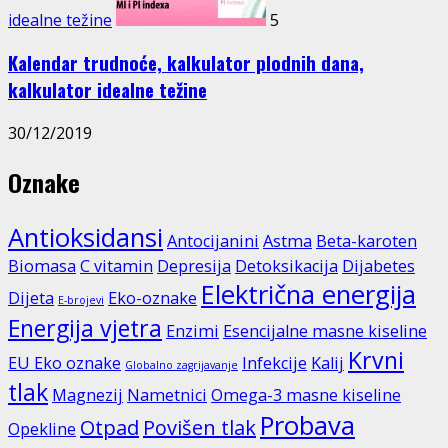
idealne težine
5
Kalendar trudnoće, kalkulator plodnih dana,
kalkulator idealne težine
30/12/2019
Oznake
Antioksidansi
Antocijanini
Astma
Beta-karoten
Biomasa
C vitamin
Depresija
Detoksikacija
Dijabetes
Električna energija
Dijeta
Eko-oznake
E-brojevi
Energija vjetra
Enzimi
Esencijalne masne kiseline
Krvni
EU Eko oznake
Infekcije
Kalij
Globalno zagrijavanje
tlak
Magnezij
Nametnici
Omega-3 masne kiseline
Probava
Otpad
Povišen tlak
Opekline