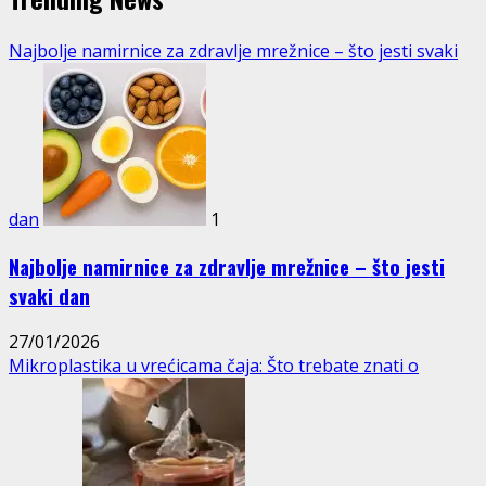
Najbolje namirnice za zdravlje mrežnice – što jesti svaki
dan
1
Najbolje namirnice za zdravlje mrežnice – što jesti
svaki dan
27/01/2026
Mikroplastika u vrećicama čaja: Što trebate znati o