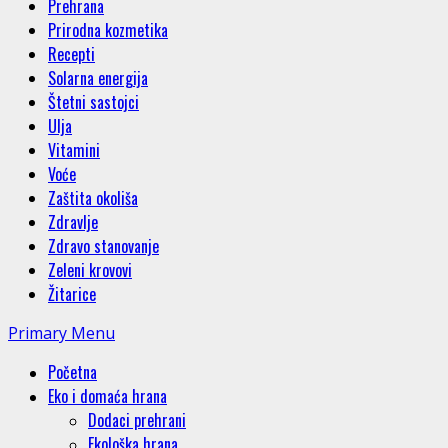
Prehrana
Prirodna kozmetika
Recepti
Solarna energija
Štetni sastojci
Ulja
Vitamini
Voće
Zaštita okoliša
Zdravlje
Zdravo stanovanje
Zeleni krovovi
Žitarice
Primary Menu
Početna
Eko i domaća hrana
Dodaci prehrani
Ekološka hrana