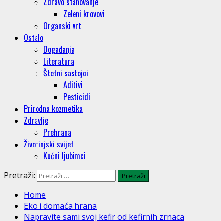
Zdravo stanovanje
Zeleni krovovi
Organski vrt
Ostalo
Događanja
Literatura
Štetni sastojci
Aditivi
Pesticidi
Prirodna kozmetika
Zdravlje
Prehrana
Životinjski svijet
Kućni ljubimci
Pretraži:
Home
Eko i domaća hrana
Napravite sami svoj kefir od kefirnih zrnaca