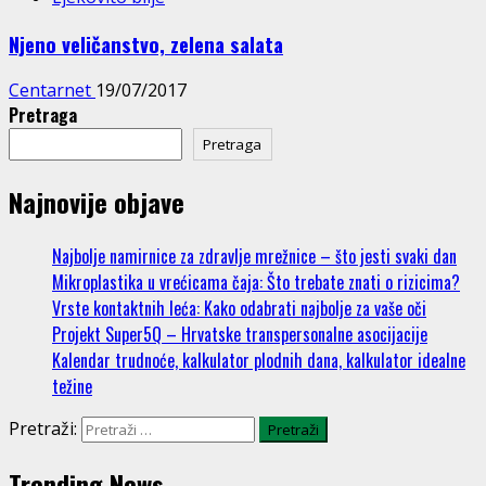
Njeno veličanstvo, zelena salata
Centarnet
19/07/2017
Pretraga
Pretraga
Najnovije objave
Najbolje namirnice za zdravlje mrežnice – što jesti svaki dan
Mikroplastika u vrećicama čaja: Što trebate znati o rizicima?
Vrste kontaktnih leća: Kako odabrati najbolje za vaše oči
Projekt Super5Q – Hrvatske transpersonalne asocijacije
Kalendar trudnoće, kalkulator plodnih dana, kalkulator idealne
težine
Pretraži:
Trending News