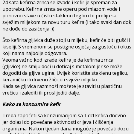
24 sata kefirna zrnca se izvade i kefir je spreman za
upotrebu. Kefirna zrnca se operu pod mlazom vode i
ponovno stave u čistu staklenu teglicu te preliju sa
svježim mlijekom za novu turu kefira (i tako svaki dan dok
ne dođe do zasićenja :))
Što kefirna gljivica duže stoji u mlijeku, kefir će biti gušći i
kiseliji. S vremenom se postigne osjećaj za gustoću i okus
koji nama najbolje odgovara.
Veoma važno kod izrade kefira je da kefirna zrnca
(gljivice) ne smiju doći u doticaj s metalom jer se može
dogoditi da gljiva ugine. Uvijek koristite staklenu teglicu,
keramičku ili drvenu žličicu i svježe mlijeko.
Kada se gljivica razmnoži možete je staviti u plastičnu
vrečicu i zalediti ili proslijediti dalje.
Kako se konzumira kefir
Treba započeti sa konzumacijom sa 1 dcl kefira dnevno
jer dolazi do povećane aktivnosti crijeva i čišćenja
organizma. Nakon tjedan dana moguće je povećati dozu