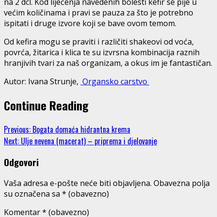
na 2 dcl. Kod liječenja navedenih bolesti kefir se pije u
većim količinama i pravi se pauza za što je potrebno
ispitati i druge izvore koji se bave ovom temom.
Od kefira mogu se praviti i različiti shakeovi od voća,
povrća, žitarica i klica te su izvrsna kombinacija raznih
hranjivih tvari za naš organizam, a okus im je fantastičan.
Autor: Ivana Strunje,
Organsko carstvo
Continue Reading
Previous:
Bogata domaća hidrantna krema
Next:
Ulje nevena (macerat) – priprema i djelovanje
Odgovori
Vaša adresa e-pošte neće biti objavljena.
Obavezna polja
su označena sa
* (obavezno)
Komentar
* (obavezno)