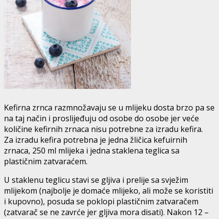
Kefirna zrnca razmnožavaju se u mlijeku dosta brzo pa se
na taj način i proslijeđuju od osobe do osobe jer veće
količine kefirnih zrnaca nisu potrebne za izradu kefira.
Za izradu kefira potrebna je jedna žličica kefuirnih
zrnaca, 250 ml mlijeka i jedna staklena teglica sa
plastičnim zatvaraćem.
U staklenu teglicu stavi se gljiva i prelije sa svježim
mlijekom (najbolje je domaće mlijeko, ali može se koristiti
i kupovno), posuda se poklopi plastičnim zatvaračem
(zatvarač se ne zavrće jer gljiva mora disati). Nakon 12 –