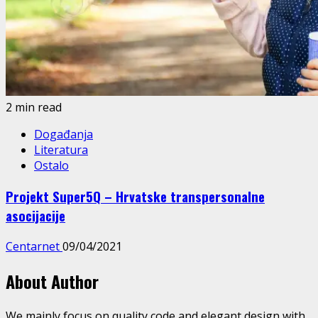
2 min read
Događanja
Literatura
Ostalo
Projekt Super5Q – Hrvatske transpersonalne
asocijacije
Centarnet
09/04/2021
About Author
We mainly focus on quality code and elegant design with