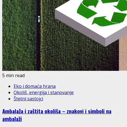
5 min read
Eko i domaća hrana
Okoliš, energija i stanovanje
Štetni sastojci
Ambalaža i zaštita okoliša – znakovi i simboli na
ambalaži