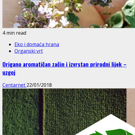
4 min read
Eko i domaća hrana
Organski vrt
Origano aromatičan začin i izvrstan prirodni lijek –
uzgoj
Centarnet
22/01/2018