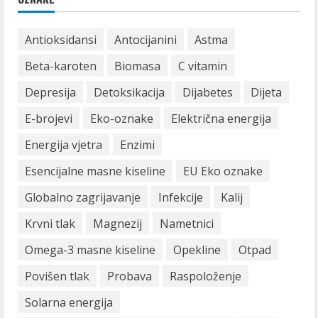
Antioksidansi
Antocijanini
Astma
Beta-karoten
Biomasa
C vitamin
Depresija
Detoksikacija
Dijabetes
Dijeta
E-brojevi
Eko-oznake
Električna energija
Energija vjetra
Enzimi
Esencijalne masne kiseline
EU Eko oznake
Globalno zagrijavanje
Infekcije
Kalij
Krvni tlak
Magnezij
Nametnici
Omega-3 masne kiseline
Opekline
Otpad
Povišen tlak
Probava
Raspoloženje
Solarna energija