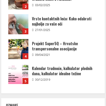
03/02/2025
2
Vrste kontaktnih leća: Kako odabrati
najbolje za vaše oči
27/01/2025
3
Projekt Super5Q – Hrvatske
transpersonalne asocijacije
09/04/2021
4
Kalendar trudnoće, kalkulator plodnih
dana, kalkulator idealne težine
30/12/2019
5
OZNAKE