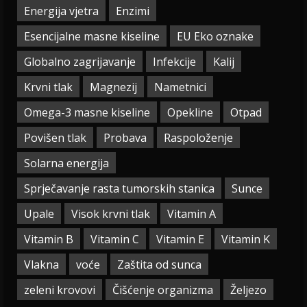
Energija vjetra
Enzimi
Esencijalne masne kiseline
EU Eko oznake
Globalno zagrijavanje
Infekcije
Kalij
Krvni tlak
Magnezij
Nametnici
Omega-3 masne kiseline
Opekline
Otpad
Povišen tlak
Probava
Raspoloženje
Solarna energija
Sprječavanje rasta tumorskih stanica
Sunce
Upale
Visok krvni tlak
Vitamin A
Vitamin B
Vitamin C
Vitamin E
Vitamin K
Vlakna
voće
Zaštita od sunca
zeleni krovovi
Čišćenje organizma
Željezo