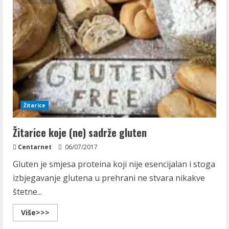
Žitarice
Žitarice koje (ne) sadrže gluten
Centarnet
06/07/2017
Gluten je smjesa proteina koji nije esencijalan i stoga
izbjegavanje glutena u prehrani ne stvara nikakve
štetne...
Read
Više>>>
more
about