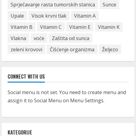
Sprječavanje rasta tumorskih stanica
Sunce
Upale
Visok krvni tlak
Vitamin A
Vitamin B
Vitamin C
Vitamin E
Vitamin K
Vlakna
voće
Zaštita od sunca
zeleni krovovi
Čišćenje organizma
Željezo
CONNECT WITH US
Social menu is not set. You need to create menu and
assign it to Social Menu on Menu Settings.
KATEGORIJE