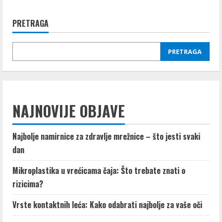
Žitarice
koje
(ne)
PRETRAGA
sadrže
gluten
PRETRAGA
NAJNOVIJE OBJAVE
Najbolje namirnice za zdravlje mrežnice – što jesti svaki
dan
Mikroplastika u vrećicama čaja: Što trebate znati o
rizicima?
Vrste kontaktnih leća: Kako odabrati najbolje za vaše oči