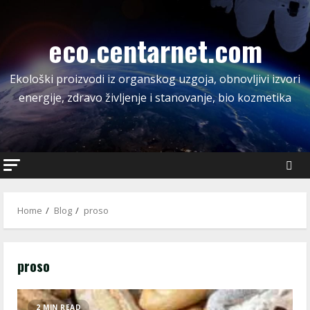
Skip
to
eco.centarnet.com
content
Ekološki proizvodi iz organskog uzgoja, obnovljivi izvori
energije, zdravo življenje i stanovanje, bio kozmetika
Home
Blog
proso
proso
2 MIN READ