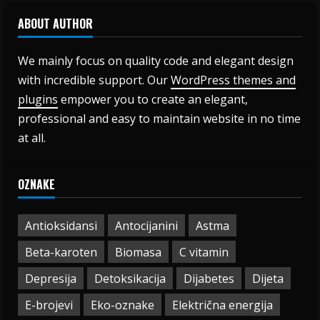
ABOUT AUTHOR
We mainly focus on quality code and elegant design
with incredible support. Our
WordPress themes and
plugins
empower you to create an elegant,
professional and easy to maintain website in no time
at all.
OZNAKE
Antioksidansi
Antocijanini
Astma
Beta-karoten
Biomasa
C vitamin
Depresija
Detoksikacija
Dijabetes
Dijeta
E-brojevi
Eko-oznake
Električna energija