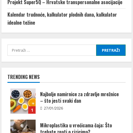
Projekt Super5Q – Hrvatske transpersonalne asocijacije
Kalendar trudnoće, kalkulator plodnih dana, kalkulator
idealne težine
Pretraži:
TRENDING NEWS
Najbolje namirnice za zdravlje mrežnice
– što jesti svaki dan
27/01/2026
1
Mikroplastika u vrećicama čaja: Što
trebate znati o rizicima?