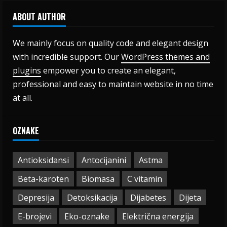
ABOUT AUTHOR
We mainly focus on quality code and elegant design
with incredible support. Our
WordPress themes and
plugins
empower you to create an elegant,
professional and easy to maintain website in no time
at all.
OZNAKE
Antioksidansi
Antocijanini
Astma
Beta-karoten
Biomasa
C vitamin
Depresija
Detoksikacija
Dijabetes
Dijeta
E-brojevi
Eko-oznake
Električna energija