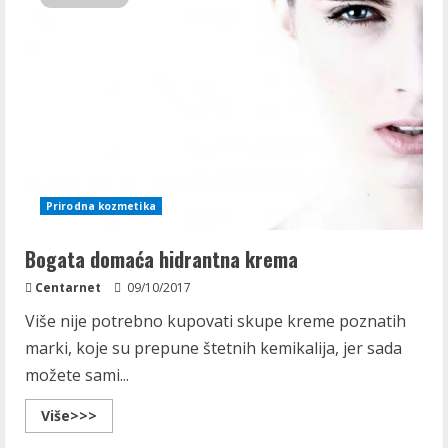
Prirodna kozmetika
Bogata domaća hidrantna krema
Centarnet
09/10/2017
Više nije potrebno kupovati skupe kreme poznatih
marki, koje su prepune štetnih kemikalija, jer sada
možete sami...
Read
Više>>>
more
about