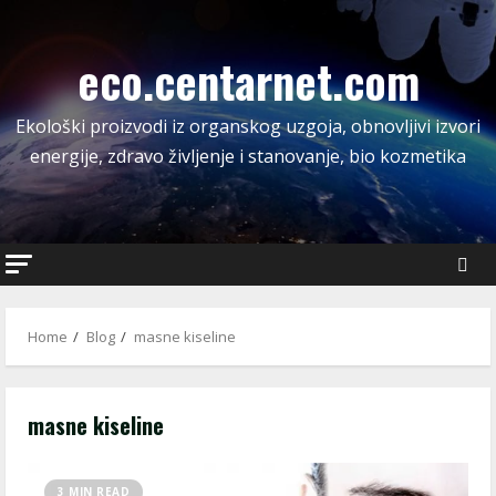
Skip
to
eco.centarnet.com
content
Ekološki proizvodi iz organskog uzgoja, obnovljivi izvori
energije, zdravo življenje i stanovanje, bio kozmetika
Home
Blog
masne kiseline
masne kiseline
3 MIN READ