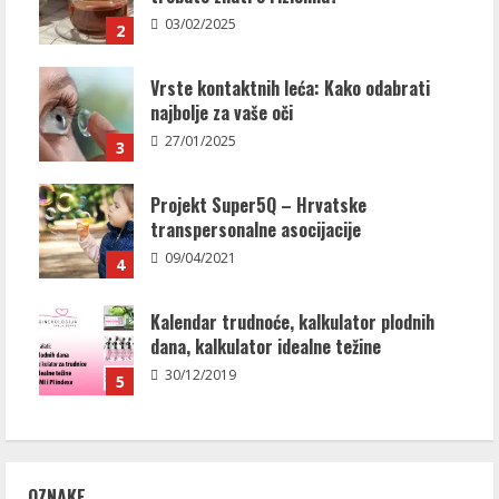
03/02/2025
2
Vrste kontaktnih leća: Kako odabrati
najbolje za vaše oči
27/01/2025
3
Projekt Super5Q – Hrvatske
transpersonalne asocijacije
09/04/2021
4
Kalendar trudnoće, kalkulator plodnih
dana, kalkulator idealne težine
30/12/2019
5
OZNAKE