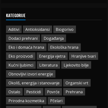
KATEGORIJE
Aditivi
Antioksidansi
Biogorivo
Dodaci prehrani
Događanja
Eko i domaća hrana
Ekološka hrana
Eko proizvodi
Energija vjetra
Hranjive tvari
Kućni ljubimci
Literatura
Ljekovito bilje
Obnovljivi izvori energije
Okoliš, energija i stanovanje
Organski vrt
Ostalo
Pesticidi
Povrće
Prehrana
Prirodna kozmetika
Pčelari