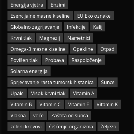
Energija vjetra
Enzimi
Esencijalne masne kiseline
EU Eko oznake
Globalno zagrijavanje
Infekcije
Kalij
Krvni tlak
Magnezij
Nametnici
Omega-3 masne kiseline
Opekline
Otpad
Povišen tlak
Probava
Raspoloženje
Solarna energija
Sprječavanje rasta tumorskih stanica
Sunce
Upale
Visok krvni tlak
Vitamin A
Vitamin B
Vitamin C
Vitamin E
Vitamin K
Vlakna
voće
Zaštita od sunca
zeleni krovovi
Čišćenje organizma
Željezo