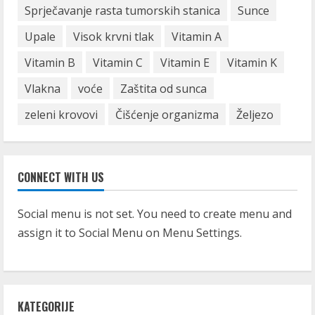
Sprječavanje rasta tumorskih stanica
Sunce
Upale
Visok krvni tlak
Vitamin A
Vitamin B
Vitamin C
Vitamin E
Vitamin K
Vlakna
voće
Zaštita od sunca
zeleni krovovi
Čišćenje organizma
Željezo
CONNECT WITH US
Social menu is not set. You need to create menu and
assign it to Social Menu on Menu Settings.
KATEGORIJE