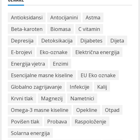
Antioksidansi
Antocijanini
Astma
Beta-karoten
Biomasa
C vitamin
Depresija
Detoksikacija
Dijabetes
Dijeta
E-brojevi
Eko-oznake
Električna energija
Energija vjetra
Enzimi
Esencijalne masne kiseline
EU Eko oznake
Globalno zagrijavanje
Infekcije
Kalij
Krvni tlak
Magnezij
Nametnici
Omega-3 masne kiseline
Opekline
Otpad
Povišen tlak
Probava
Raspoloženje
Solarna energija