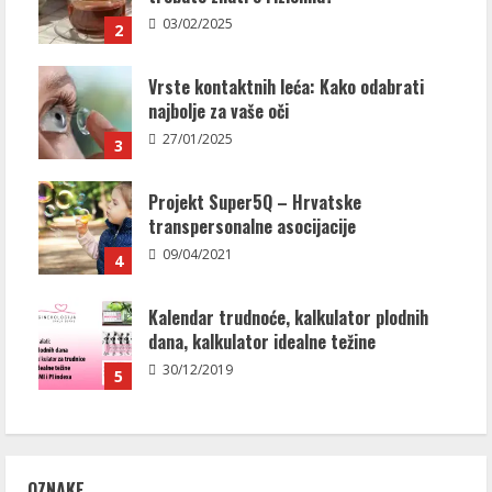
03/02/2025
2
Vrste kontaktnih leća: Kako odabrati
najbolje za vaše oči
27/01/2025
3
Projekt Super5Q – Hrvatske
transpersonalne asocijacije
09/04/2021
4
Kalendar trudnoće, kalkulator plodnih
dana, kalkulator idealne težine
30/12/2019
5
OZNAKE