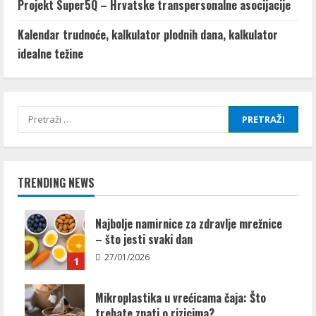
Projekt Super5Q – Hrvatske transpersonalne asocijacije
Kalendar trudnoće, kalkulator plodnih dana, kalkulator
idealne težine
Pretraži:
TRENDING NEWS
Najbolje namirnice za zdravlje mrežnice
– što jesti svaki dan
27/01/2026
1
Mikroplastika u vrećicama čaja: Što
trebate znati o rizicima?