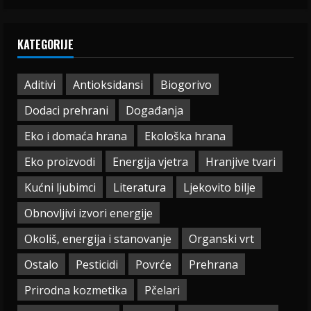
KATEGORIJE
Aditivi
Antioksidansi
Biogorivo
Dodaci prehrani
Događanja
Eko i domaća hrana
Ekološka hrana
Eko proizvodi
Energija vjetra
Hranjive tvari
Kućni ljubimci
Literatura
Ljekovito bilje
Obnovljivi izvori energije
Okoliš, energija i stanovanje
Organski vrt
Ostalo
Pesticidi
Povrće
Prehrana
Prirodna kozmetika
Pčelari