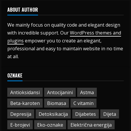
ABOUT AUTHOR
We mainly focus on quality code and elegant design
with incredible support. Our
WordPress themes and
plugins
empower you to create an elegant,
professional and easy to maintain website in no time
at all.
OZNAKE
Antioksidansi
Antocijanini
Astma
Beta-karoten
Biomasa
C vitamin
Depresija
Detoksikacija
Dijabetes
Dijeta
E-brojevi
Eko-oznake
Električna energija