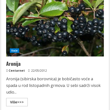
Voće
Aronija
Centarnet
22/05/2012
Aronija (sibirska borovnica) je bobičasto voće a
spada u rod listopadnih grmova. U sebi sadrži visok
udio...
Read
Više>>>
more
about