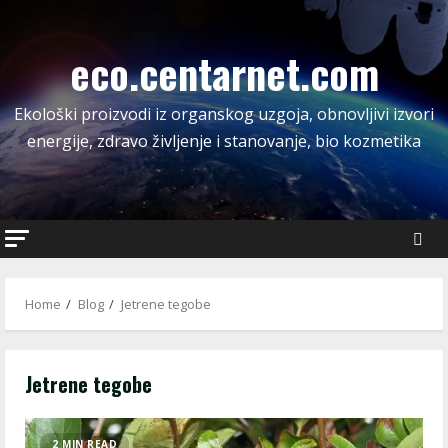
Skip
to
eco.centarnet.com
content
Ekološki proizvodi iz organskog uzgoja, obnovljivi izvori
energije, zdravo življenje i stanovanje, bio kozmetika
Home
Blog
Jetrene tegobe
Jetrene tegobe
2 MIN READ