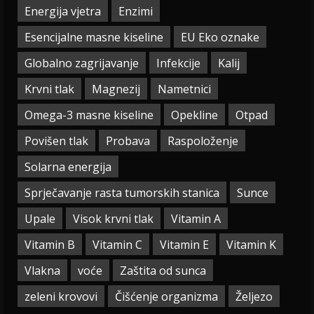
Energija vjetra
Enzimi
Esencijalne masne kiseline
EU Eko oznake
Globalno zagrijavanje
Infekcije
Kalij
Krvni tlak
Magnezij
Nametnici
Omega-3 masne kiseline
Opekline
Otpad
Povišen tlak
Probava
Raspoloženje
Solarna energija
Sprječavanje rasta tumorskih stanica
Sunce
Upale
Visok krvni tlak
Vitamin A
Vitamin B
Vitamin C
Vitamin E
Vitamin K
Vlakna
voće
Zaštita od sunca
zeleni krovovi
Čišćenje organizma
Željezo