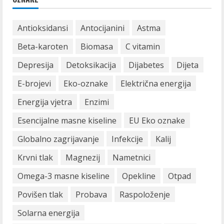
Antioksidansi
Antocijanini
Astma
Beta-karoten
Biomasa
C vitamin
Depresija
Detoksikacija
Dijabetes
Dijeta
E-brojevi
Eko-oznake
Električna energija
Energija vjetra
Enzimi
Esencijalne masne kiseline
EU Eko oznake
Globalno zagrijavanje
Infekcije
Kalij
Krvni tlak
Magnezij
Nametnici
Omega-3 masne kiseline
Opekline
Otpad
Povišen tlak
Probava
Raspoloženje
Solarna energija