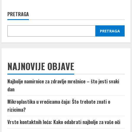
Štetni
aditivi
u
PRETRAGA
prehrambenim
proizvodima
–
E
PRETRAGA
brojevi
NAJNOVIJE OBJAVE
Najbolje namirnice za zdravlje mrežnice – što jesti svaki
dan
Mikroplastika u vrećicama čaja: Što trebate znati o
rizicima?
Vrste kontaktnih leća: Kako odabrati najbolje za vaše oči