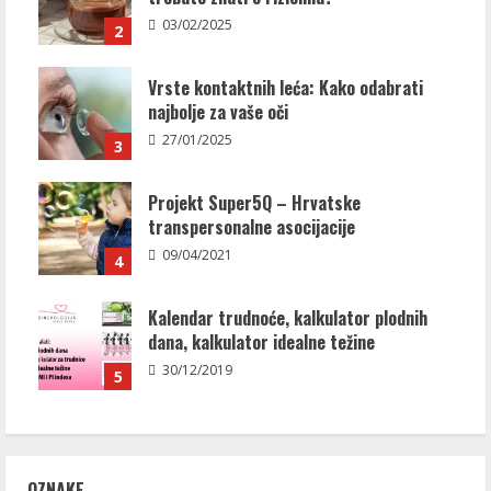
03/02/2025
2
Vrste kontaktnih leća: Kako odabrati
najbolje za vaše oči
27/01/2025
3
Projekt Super5Q – Hrvatske
transpersonalne asocijacije
09/04/2021
4
Kalendar trudnoće, kalkulator plodnih
dana, kalkulator idealne težine
30/12/2019
5
OZNAKE