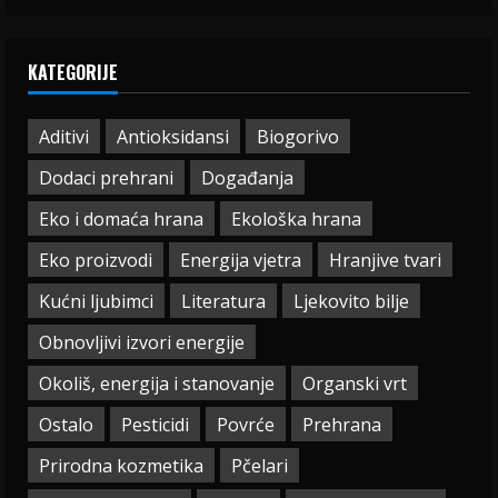
KATEGORIJE
Aditivi
Antioksidansi
Biogorivo
Dodaci prehrani
Događanja
Eko i domaća hrana
Ekološka hrana
Eko proizvodi
Energija vjetra
Hranjive tvari
Kućni ljubimci
Literatura
Ljekovito bilje
Obnovljivi izvori energije
Okoliš, energija i stanovanje
Organski vrt
Ostalo
Pesticidi
Povrće
Prehrana
Prirodna kozmetika
Pčelari