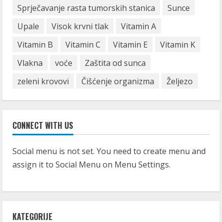
Sprječavanje rasta tumorskih stanica
Sunce
Upale
Visok krvni tlak
Vitamin A
Vitamin B
Vitamin C
Vitamin E
Vitamin K
Vlakna
voće
Zaštita od sunca
zeleni krovovi
Čišćenje organizma
Željezo
CONNECT WITH US
Social menu is not set. You need to create menu and
assign it to Social Menu on Menu Settings.
KATEGORIJE