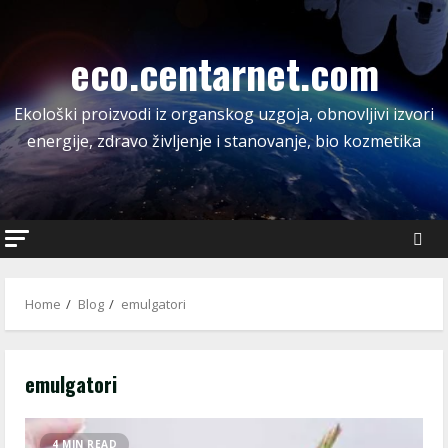
Skip
to
eco.centarnet.com
content
Ekološki proizvodi iz organskog uzgoja, obnovljivi izvori
energije, zdravo življenje i stanovanje, bio kozmetika
Home
Blog
emulgatori
emulgatori
4 MIN READ