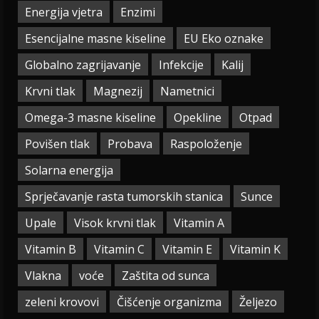
Energija vjetra
Enzimi
Esencijalne masne kiseline
EU Eko oznake
Globalno zagrijavanje
Infekcije
Kalij
Krvni tlak
Magnezij
Nametnici
Omega-3 masne kiseline
Opekline
Otpad
Povišen tlak
Probava
Raspoloženje
Solarna energija
Sprječavanje rasta tumorskih stanica
Sunce
Upale
Visok krvni tlak
Vitamin A
Vitamin B
Vitamin C
Vitamin E
Vitamin K
Vlakna
voće
Zaštita od sunca
zeleni krovovi
Čišćenje organizma
Željezo