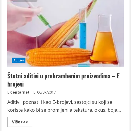
Aditivi
Štetni aditivi u prehrambenim proizvodima – E
brojevi
Centarnet
06/07/2017
Aditivi, poznati i kao E-brojevi, sastojci su koji se
koriste kako bi se promijenila tekstura, okus, boja,...
Read
Više>>>
more
about