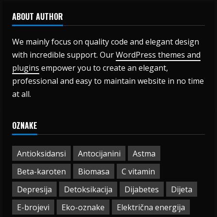
ABOUT AUTHOR
We mainly focus on quality code and elegant design
with incredible support. Our
WordPress themes and
plugins
empower you to create an elegant,
professional and easy to maintain website in no time
at all.
OZNAKE
Antioksidansi
Antocijanini
Astma
Beta-karoten
Biomasa
C vitamin
Depresija
Detoksikacija
Dijabetes
Dijeta
E-brojevi
Eko-oznake
Električna energija