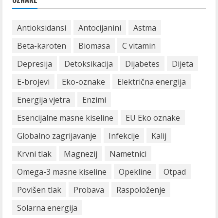
Antioksidansi
Antocijanini
Astma
Beta-karoten
Biomasa
C vitamin
Depresija
Detoksikacija
Dijabetes
Dijeta
E-brojevi
Eko-oznake
Električna energija
Energija vjetra
Enzimi
Esencijalne masne kiseline
EU Eko oznake
Globalno zagrijavanje
Infekcije
Kalij
Krvni tlak
Magnezij
Nametnici
Omega-3 masne kiseline
Opekline
Otpad
Povišen tlak
Probava
Raspoloženje
Solarna energija