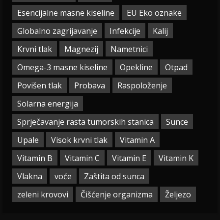
Esencijalne masne kiseline
EU Eko oznake
Globalno zagrijavanje
Infekcije
Kalij
Krvni tlak
Magnezij
Nametnici
Omega-3 masne kiseline
Opekline
Otpad
Povišen tlak
Probava
Raspoloženje
Solarna energija
Sprječavanje rasta tumorskih stanica
Sunce
Upale
Visok krvni tlak
Vitamin A
Vitamin B
Vitamin C
Vitamin E
Vitamin K
Vlakna
voće
Zaštita od sunca
zeleni krovovi
Čišćenje organizma
Željezo