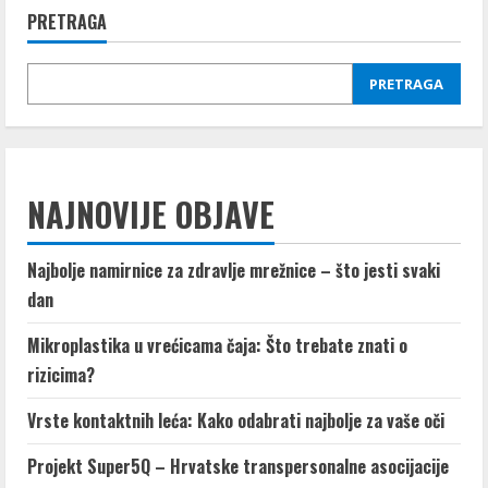
znamo
PRETRAGA
o
špinatu
PRETRAGA
NAJNOVIJE OBJAVE
Najbolje namirnice za zdravlje mrežnice – što jesti svaki
dan
Mikroplastika u vrećicama čaja: Što trebate znati o
rizicima?
Vrste kontaktnih leća: Kako odabrati najbolje za vaše oči
Projekt Super5Q – Hrvatske transpersonalne asocijacije