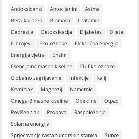
Antioksidansi
Antocijanini
Astma
Beta-karoten
Biomasa
C vitamin
Depresija
Detoksikacija
Dijabetes
Dijeta
E-brojevi
Eko-oznake
Električna energija
Energija vjetra
Enzimi
Esencijalne masne kiseline
EU Eko oznake
Globalno zagrijavanje
Infekcije
Kalij
Krvni tlak
Magnezij
Nametnici
Omega-3 masne kiseline
Opekline
Otpad
Povišen tlak
Probava
Raspoloženje
Solarna energija
Sprječavanje rasta tumorskih stanica
Sunce