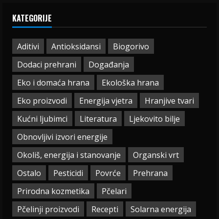
KATEGORIJE
Aditivi
Antioksidansi
Biogorivo
Dodaci prehrani
Događanja
Eko i domaća hrana
Ekološka hrana
Eko proizvodi
Energija vjetra
Hranjive tvari
Kućni ljubimci
Literatura
Ljekovito bilje
Obnovljivi izvori energije
Okoliš, energija i stanovanje
Organski vrt
Ostalo
Pesticidi
Povrće
Prehrana
Prirodna kozmetika
Pčelari
Pčelinji proizvodi
Recepti
Solarna energija