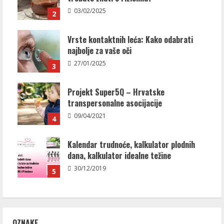
03/02/2025
2
Vrste kontaktnih leća: Kako odabrati
najbolje za vaše oči
27/01/2025
3
Projekt Super5Q – Hrvatske
transpersonalne asocijacije
09/04/2021
4
Kalendar trudnoće, kalkulator plodnih
dana, kalkulator idealne težine
30/12/2019
5
OZNAKE