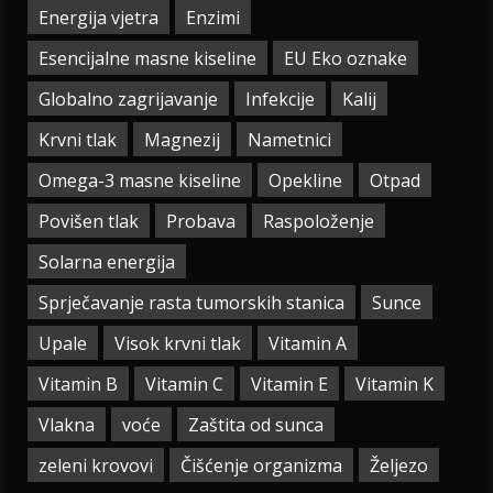
Energija vjetra
Enzimi
Esencijalne masne kiseline
EU Eko oznake
Globalno zagrijavanje
Infekcije
Kalij
Krvni tlak
Magnezij
Nametnici
Omega-3 masne kiseline
Opekline
Otpad
Povišen tlak
Probava
Raspoloženje
Solarna energija
Sprječavanje rasta tumorskih stanica
Sunce
Upale
Visok krvni tlak
Vitamin A
Vitamin B
Vitamin C
Vitamin E
Vitamin K
Vlakna
voće
Zaštita od sunca
zeleni krovovi
Čišćenje organizma
Željezo