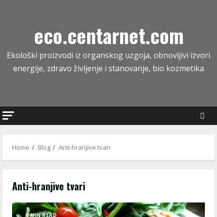
Skip
to
eco.centarnet.com
content
Ekološki proizvodi iz organskog uzgoja, obnovljivi izvori
energije, zdravo življenje i stanovanje, bio kozmetika
Home
Blog
Anti-hranjive tvari
Anti-hranjive tvari
4 MIN READ