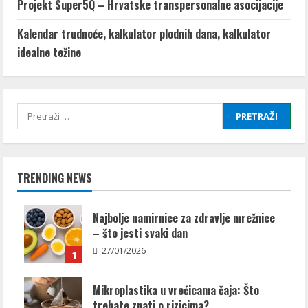
Projekt Super5Q – Hrvatske transpersonalne asocijacije
Kalendar trudnoće, kalkulator plodnih dana, kalkulator
idealne težine
Pretraži:
TRENDING NEWS
Najbolje namirnice za zdravlje mrežnice
– što jesti svaki dan
27/01/2026
1
Mikroplastika u vrećicama čaja: Što
trebate znati o rizicima?