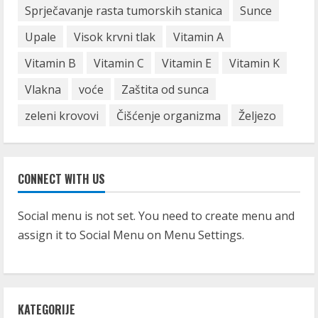
Sprječavanje rasta tumorskih stanica
Sunce
Upale
Visok krvni tlak
Vitamin A
Vitamin B
Vitamin C
Vitamin E
Vitamin K
Vlakna
voće
Zaštita od sunca
zeleni krovovi
Čišćenje organizma
Željezo
CONNECT WITH US
Social menu is not set. You need to create menu and
assign it to Social Menu on Menu Settings.
KATEGORIJE