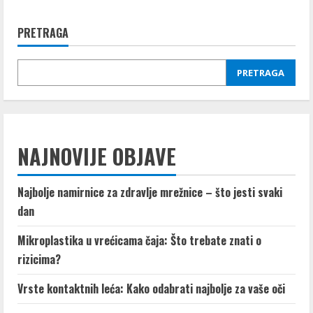
Prednosti
i
nedostaci
PRETRAGA
prehrane
sirovom
hranom
PRETRAGA
NAJNOVIJE OBJAVE
Najbolje namirnice za zdravlje mrežnice – što jesti svaki
dan
Mikroplastika u vrećicama čaja: Što trebate znati o
rizicima?
Vrste kontaktnih leća: Kako odabrati najbolje za vaše oči