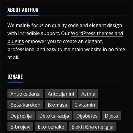
ABOUT AUTHOR
We mainly focus on quality code and elegant design
with incredible support. Our
WordPress themes and
plugins
empower you to create an elegant,
professional and easy to maintain website in no time
at all.
OZNAKE
Antioksidansi
Antocijanini
Astma
Beta-karoten
Biomasa
C vitamin
Depresija
Detoksikacija
Dijabetes
Dijeta
E-brojevi
Eko-oznake
Električna energija