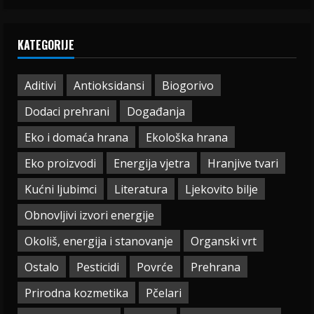
KATEGORIJE
Aditivi
Antioksidansi
Biogorivo
Dodaci prehrani
Događanja
Eko i domaća hrana
Ekološka hrana
Eko proizvodi
Energija vjetra
Hranjive tvari
Kućni ljubimci
Literatura
Ljekovito bilje
Obnovljivi izvori energije
Okoliš, energija i stanovanje
Organski vrt
Ostalo
Pesticidi
Povrće
Prehrana
Prirodna kozmetika
Pčelari