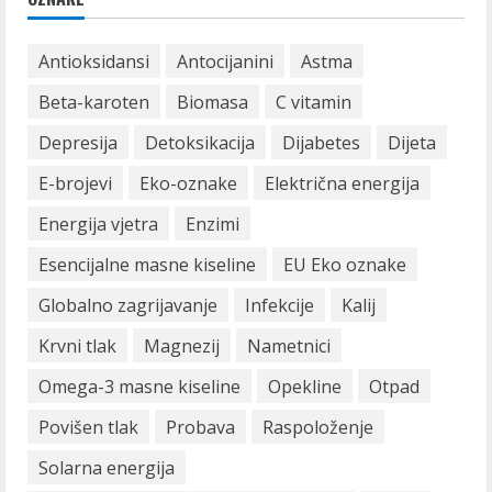
Antioksidansi
Antocijanini
Astma
Beta-karoten
Biomasa
C vitamin
Depresija
Detoksikacija
Dijabetes
Dijeta
E-brojevi
Eko-oznake
Električna energija
Energija vjetra
Enzimi
Esencijalne masne kiseline
EU Eko oznake
Globalno zagrijavanje
Infekcije
Kalij
Krvni tlak
Magnezij
Nametnici
Omega-3 masne kiseline
Opekline
Otpad
Povišen tlak
Probava
Raspoloženje
Solarna energija