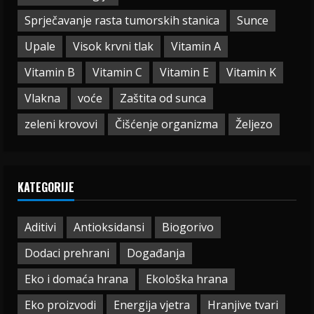
Sprječavanje rasta tumorskih stanica
Sunce
Upale
Visok krvni tlak
Vitamin A
Vitamin B
Vitamin C
Vitamin E
Vitamin K
Vlakna
voće
Zaštita od sunca
zeleni krovovi
Čišćenje organizma
Željezo
KATEGORIJE
Aditivi
Antioksidansi
Biogorivo
Dodaci prehrani
Događanja
Eko i domaća hrana
Ekološka hrana
Eko proizvodi
Energija vjetra
Hranjive tvari