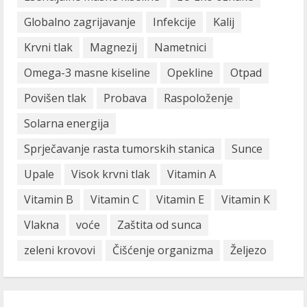
Globalno zagrijavanje
Infekcije
Kalij
Krvni tlak
Magnezij
Nametnici
Omega-3 masne kiseline
Opekline
Otpad
Povišen tlak
Probava
Raspoloženje
Solarna energija
Sprječavanje rasta tumorskih stanica
Sunce
Upale
Visok krvni tlak
Vitamin A
Vitamin B
Vitamin C
Vitamin E
Vitamin K
Vlakna
voće
Zaštita od sunca
zeleni krovovi
Čišćenje organizma
Željezo