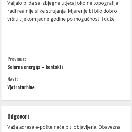
Valjalo bi da se izbjegne utjecaj okolne topografije
radi realnije slike strujanja. Mjerenje bi bilo dobro
vršiti tijekom jedne godine po mogućnosti i duže.
C
Previous:
Solarna energija – kontakti
o
Next:
n
Vjetroturbine
t
i
Odgovori
n
Vaša adresa e-pošte neće biti objavljena.
Obavezna