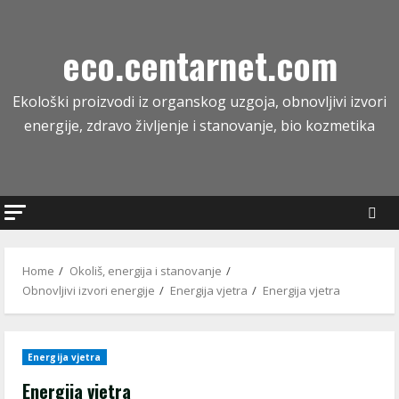
Skip
to
eco.centarnet.com
content
Ekološki proizvodi iz organskog uzgoja, obnovljivi izvori
energije, zdravo življenje i stanovanje, bio kozmetika
Home
Okoliš, energija i stanovanje
Obnovljivi izvori energije
Energija vjetra
Energija vjetra
Energija vjetra
Energija vjetra