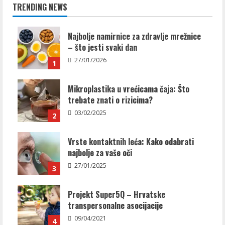
TRENDING NEWS
Najbolje namirnice za zdravlje mrežnice
– što jesti svaki dan
27/01/2026
1
Mikroplastika u vrećicama čaja: Što
trebate znati o rizicima?
03/02/2025
2
Vrste kontaktnih leća: Kako odabrati
najbolje za vaše oči
27/01/2025
3
Projekt Super5Q – Hrvatske
transpersonalne asocijacije
09/04/2021
4