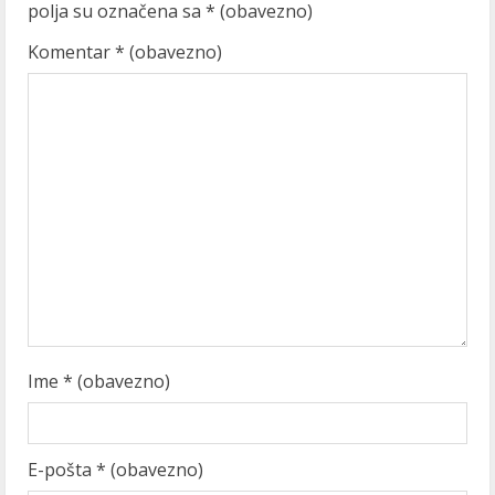
u
polja su označena sa
* (obavezno)
e
Komentar
* (obavezno)
R
e
a
d
i
n
g
Ime
* (obavezno)
E-pošta
* (obavezno)