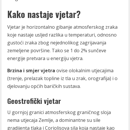
Kako nastaje vjetar?
Vjetar je horizontalno gibanje atmosferskog zraka
koje nastaje usljed razlika u temperaturi, odnosno
gustoći zraka zbog nejednolikog zagrijavanja
zemeljene površine. Tako se 1 do 2% sunčeve
energije pretvara u energiju vjetra.
Brzina i smjer vjetra
ovise olokalnim utjecajima
(trenje, prelazak topline iz tla u zrak, orografija) i o
djelovanju općih baričkih sustava.
Geostrofički vjetar
U gornjoj granici atmosferskog graničnog sloja
nema utjecaja Zemlje, a dominantne su sile
gradijenta tlaka i Coriolisova sila koja nastaje kao