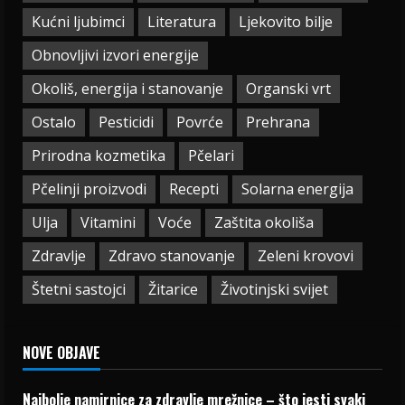
Kućni ljubimci
Literatura
Ljekovito bilje
Obnovljivi izvori energije
Okoliš, energija i stanovanje
Organski vrt
Ostalo
Pesticidi
Povrće
Prehrana
Prirodna kozmetika
Pčelari
Pčelinji proizvodi
Recepti
Solarna energija
Ulja
Vitamini
Voće
Zaštita okoliša
Zdravlje
Zdravo stanovanje
Zeleni krovovi
Štetni sastojci
Žitarice
Životinjski svijet
NOVE OBJAVE
Najbolje namirnice za zdravlje mrežnice – što jesti svaki