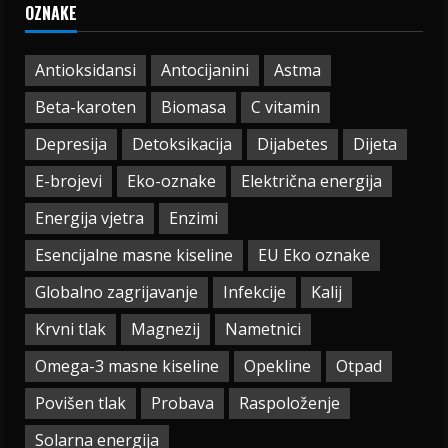
OZNAKE
Antioksidansi
Antocijanini
Astma
Beta-karoten
Biomasa
C vitamin
Depresija
Detoksikacija
Dijabetes
Dijeta
E-brojevi
Eko-oznake
Električna energija
Energija vjetra
Enzimi
Esencijalne masne kiseline
EU Eko oznake
Globalno zagrijavanje
Infekcije
Kalij
Krvni tlak
Magnezij
Nametnici
Omega-3 masne kiseline
Opekline
Otpad
Povišen tlak
Probava
Raspoloženje
Solarna energija